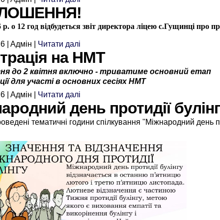
ЛОШЕННЯ!
6 р. о 12 год відбудеться звіт директора ліцею с.Гущинці про 
6 | Aдмін |
Читати далі
трація на НМТ
езня до 2 квітня включно - триватиме основний етап
ії для участі в основних сесіях НМТ
6 | Aдмін |
Читати далі
ародний день протидії булін
роведені тематичні години спілкування ''Міжнародний день п