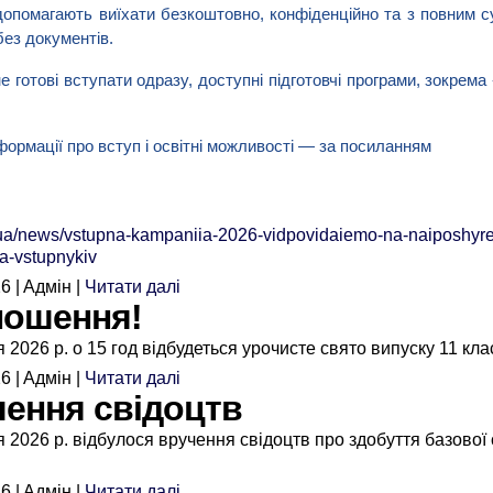
опомагають виїхати безкоштовно, конфіденційно та з повним с
без документів.
е готові вступати одразу, доступні підготовчі програми, зокрема
формації про вступ і освітні можливості — за посиланням 
a/news/vstupna-kampaniia-2026-vidpovidaiemo-na-naiposhyre
a-vstupnykiv
6 | Aдмін |
Читати далі
лошення!
 2026 р. о 15 год відбудеться урочисте свято випуску 11 кла
6 | Aдмін |
Читати далі
ення свідоцтв
 2026 р. відбулося вручення свідоцтв про здобуття базової
6 | Aдмін |
Читати далі