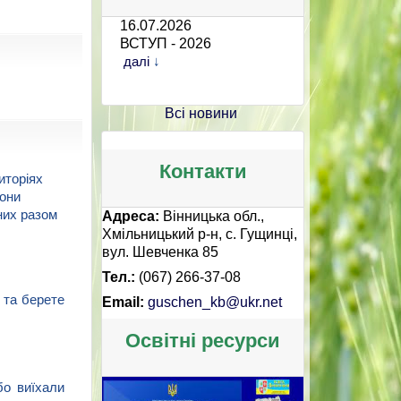
16.07.2026
ВСТУП - 2026
далі
 ↓
Всі новини
Контакти
торіях 
они 
их разом 
Адреса:
Вінницька обл.,
Хмільницький р-н, с. Гущинці,
вул. Шевченка 85
Тел.:
(067) 266-37-08
та берете 
Email:
guschen_kb@ukr.net
Освітні ресурси
о виїхали 