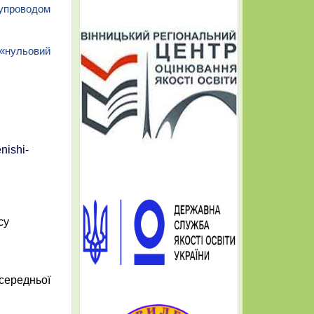
упроводом 
 «нульовий 
nishi-
су
 середньої