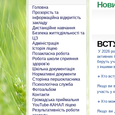
Нов
Головна
Прозорість та
інформаційна відкритість
закладу
Дистанційне навчання
Безпека життєдіяльності та
ЦЗ
ВСТУ
Адміністрація
Історія ліцею
У 2026 ро
Позакласна робота
активних 
Робота школи сприяння
беруть уч
здоров'ю
з іншими 
Шкільна документація
Нормативні документи
🔹Хто вст
Сторінка першокласника
Психологічна служба
Якщо ви в
Фотоальбом
участь у 
Контакти
Громадська приймальня
🔹Хто мож
YouTube-КАНАЛ ліцею
Результативність роботи
Якщо ви д