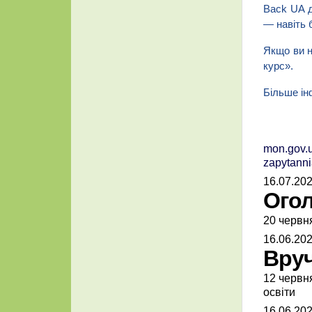
Back UA д
— навіть 
Якщо ви н
курс».
Більше ін
mon.gov.u
zapytanni
16.07.202
Ого
20 червня
16.06.202
Вруч
12 червня
освіти
16.06.202