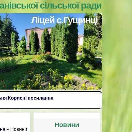
вської сільської ради Вінницької
Ліцей с.Гущинці
ьня
Корисні посилання
Новини
вна
» Новини