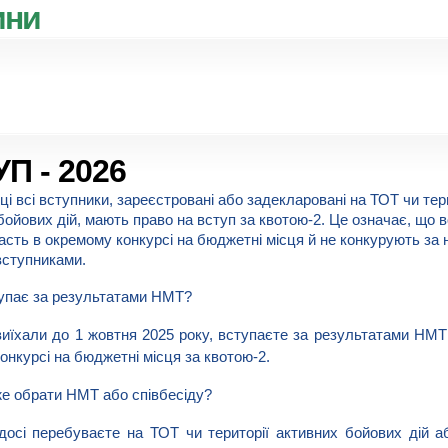
ини
П - 2026
ці всі вступники, зареєстровані або задекларовані на ТОТ чи тери
бойових дій, мають право на вступ за квотою-2. Це означає, що в
асть в окремому конкурсі на бюджетні місця й не конкурують за н
вступниками.
упає за результатами НМТ?
иїхали до 1 жовтня 2025 року, вступаєте за результатами НМТ 
конкурсі на бюджетні місця за квотою-2.
е обрати НМТ або співбесіду?
осі перебуваєте на ТОТ чи території активних бойових дій аб