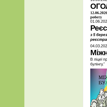
ОГО
12.06.202
роботу
01.06.202
Реєс
з 5 бер
реєстрац
04.03.202
Міжн
В ліцеї п
булінгу.''