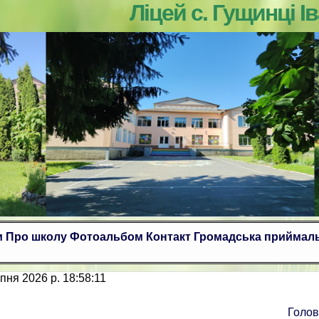
Ліцей с. Гущинці Івані
и
Про школу
Фотоальбом
Контакт
Громадська приймал
пня 2026 р. 18:58:12
Голо