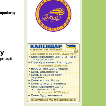
пророблену
гу
ротидії