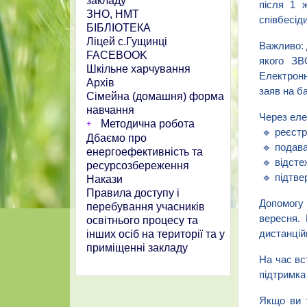
закладу
після 1 
ЗНО, НМТ
співбесід
БІБЛІОТЕКА
Ліцей с.Гущинці
Важливо: 
FACEBOOK
якого ЗВ
Шкільне харчування
Електронн
Архів
заяв на б
Сімейна (домашня) форма
навчання
Через еле
Методична робота
🔹 реєстр
Дбаємо про
🔹 подава
енергоефективність та
🔹 відсте
ресурсозбереження
🔹 підтве
Накази
Правила доступу і
Допомогу 
перебування учасників
вересня. 
освітнього процесу та
інших осіб на території та у
дистанцій
приміщенні закладу
На час вс
підтримка
Якщо ви т