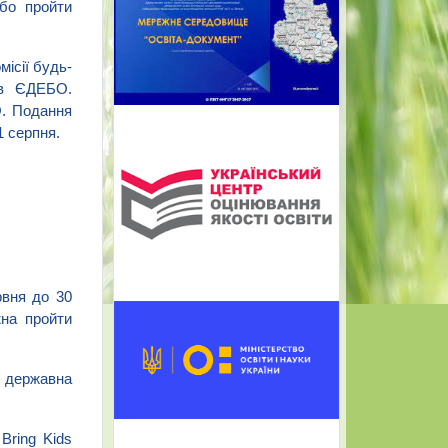
о пройти 
ісії будь-
в ЄДЕБО. 
. Подання 
1 серпня.
вня до 30 
на пройти 
 державна 
ring Kids 