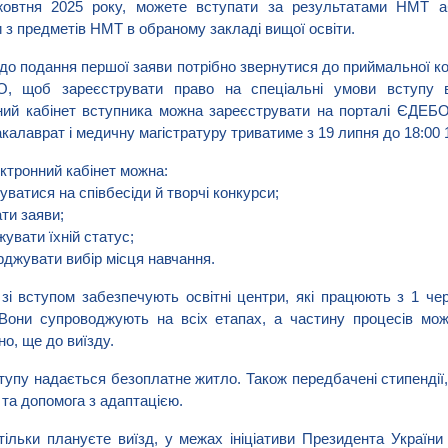
жовтня 2025 року, можете вступати за результатами НМТ аб
и з предметів НМТ в обраному закладі вищої освіти.
до подання першої заяви потрібно звернутися до приймальної ком
О, щоб зареєструвати право на спеціальні умови вступу 
ий кабінет вступника можна зареєструвати на порталі ЄДЕБО
акалаврат і медичну магістратуру триватиме з 19 липня до 18:00 
ктронний кабінет можна:
уватися на співбесіди й творчі конкурси;
ти заяви;
жувати їхній статус;
рджувати вибір місця навчання.
зі вступом забезпечують освітні центри, які працюють з 1 чер
Вони супроводжують на всіх етапах, а частину процесів мож
но, ще до виїзду.
тупу надається безоплатне житло. Також передбачені стипендії,
 та допомога з адаптацією.
ільки плануєте виїзд, у межах ініціативи Президента України B