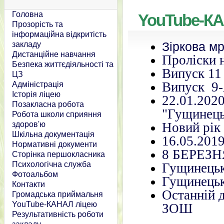
Головна
YouTube-К
Прозорість та
інформаційна відкритість
Зіркова мр
закладу
Дистанційне навчання
Проліски 
Безпека життєдіяльності та
Випуск 11 
ЦЗ
Випуск 9-
Адміністрація
Історія ліцею
22.01.202
Позакласна робота
"Гущинець
Робота школи сприяння
здоров'ю
Новий рік
Шкільна документація
16.05.2
Нормативні документи
8 БЕРЕЗН
Сторінка першокласника
Психологічна служба
Гущинець
Фотоальбом
Гущинець
Контакти
Останній 
Громадська приймальня
YouTube-КАНАЛ ліцею
ЗОШ
Результативність роботи