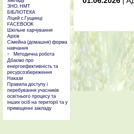
01.06.2026
| A
закладу
ЗНО, НМТ
БІБЛІОТЕКА
Ліцей с.Гущинці
FACEBOOK
Шкільне харчування
Архів
Сімейна (домашня) форма
навчання
Методична робота
Дбаємо про
енергоефективність та
ресурсозбереження
Накази
Правила доступу і
перебування учасників
освітнього процесу та
інших осіб на території та у
приміщенні закладу