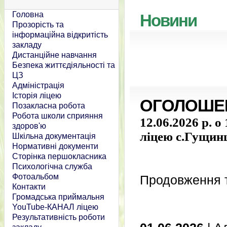
Головна
Новини
Прозорість та
інформаційна відкритість
закладу
Дистанційне навчання
Безпека життєдіяльності та
ЦЗ
Адміністрація
Історія ліцею
ОГОЛОШЕ
Позакласна робота
Робота школи сприяння
12.06.2026 р. о
здоров'ю
ліцею с.Гущин
Шкільна документація
Нормативні документи
Сторінка першокласника
Психологічна служба
Фотоальбом
Продовження т
Контакти
Громадська приймальня
YouTube-КАНАЛ ліцею
Результативність роботи